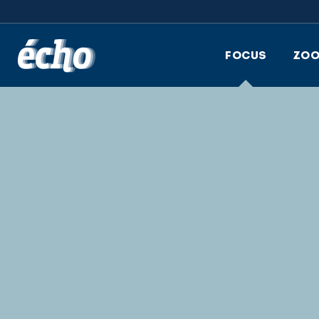
FEDIL écho
FOCUS
ZO
Pourquoi ce choix
Les objectifs de ce voya
d’étude 2018
Seattle
Visites & événements
Microsoft
Amazon
San Francisco
Visites & événements
Nvidia
Stanford Robotics Lab
Principales conclusions