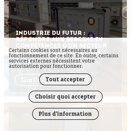
INDUSTRIE DU FUTUR :
RÉPONDRE AUX BESOINS EN
COMPÉTENCES D’UN SECTEUR
Certains cookies sont nécessaires au
EN PERPÉTUELLE MUTATION
fonctionnement de ce site. En outre, certains
13.04.2022
services externes nécessitent votre
autorisation pour fonctionner.
Tout accepter
Lire l'article
Choisir quoi accepter
Plus d'information