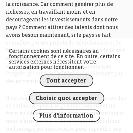
la croissance. Car comment générer plus de
richesses, en travaillant moins et en
décourageant les investissements dans notre
pays ? Comment attirer des talents dont nous
avons besoin maintenant, si le pays se fait
connaître par ses projets de décroissance et de
fortes charges fiscales ? Or, tout le monde le sait
Certains cookies sont nécessaires au
fonctionnement de ce site. En outre, certains
ou devrait le savoir :
services externes nécessitent votre
à la longue, l’État ne pourra distribuer que
autorisation pour fonctionner.
l’argent qui aura été généré préalablement par
Tout accepter
des entreprises compétitives.
Choisir quoi accepter
Il est vrai que les contraintes climatiques ou des
situations de pénurie peuvent constituer un
frein au développement économique, surtout si
Plus d'information
nous n’arrivons pas à développer les solutions
technologiques nécessaires pour répondre aux