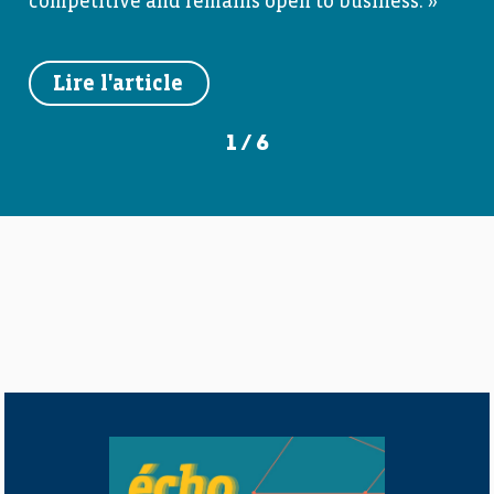
competitive and remains open to business. »
Lire l'article
1
/
6