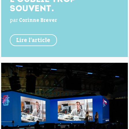
L’OUBLIE TROP
SOUVENT.
par
Corinne Brever
Lire l'article