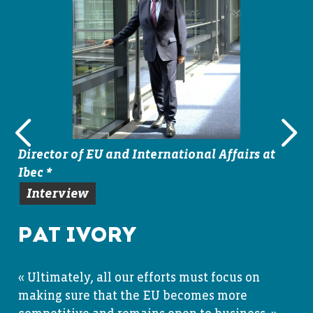
gie
Director of EU and International Affairs at
ter
Ibec *
Interview
PAT IVORY
r,
ans
ent
« Ultimately, all our efforts must focus on
 »
tion
making sure that the EU becomes more