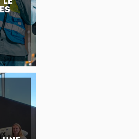
 LE
ES