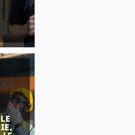
LE
IE,