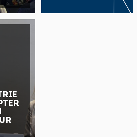
TRIE
PTER
N
EUR