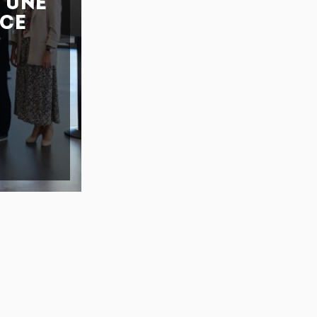
: UNE
NCE