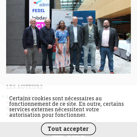
LES AUTEURS
Laurence Kayl
Certains cookies sont nécessaires au
Head of Communication at FEDIL
fonctionnement de ce site. En outre, certains
laurence.kayl@fedil.lu
services externes nécessitent votre
435366-617
autorisation pour fonctionner.
Tout accepter
FEDIL écho