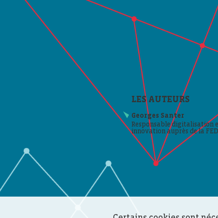
LES AUTEURS
Georges Santer
Responsable digitalisation 
innovation auprès de la FE
Certains cookies sont néc