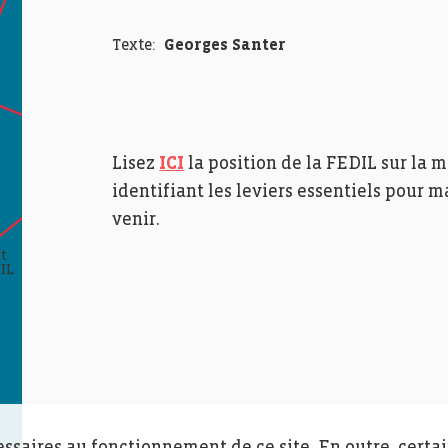
Texte:
Georges Santer
Lisez
ICI
la position de la FEDIL sur la mi
identifiant les leviers essentiels pour m
venir.
et
DIL
essaires au fonctionnement de ce site. En outre, certa