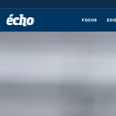
FEDIL écho
FOCUS
ZO