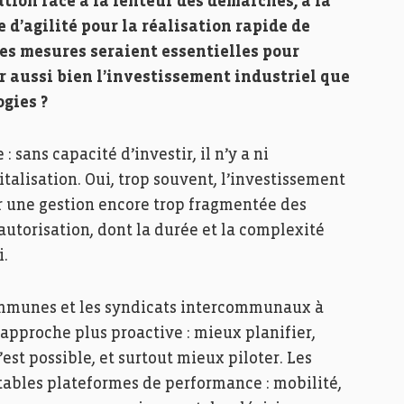
tion face à la lenteur des démarches, à la
d’agilité pour la réalisation rapide de
lles mesures seraient essentielles pour
 aussi bien l’investissement industriel que
gies ?
sans capacité d’investir, il n’y a ni
talisation. Oui, trop souvent, l’investissement
sur une gestion encore trop fragmentée des
’autorisation, dont la durée et la complexité
i.
ommunes et les syndicats intercommunaux à
 approche plus proactive : mieux planifier,
st possible, et surtout mieux piloter. Les
itables plateformes de performance : mobilité,