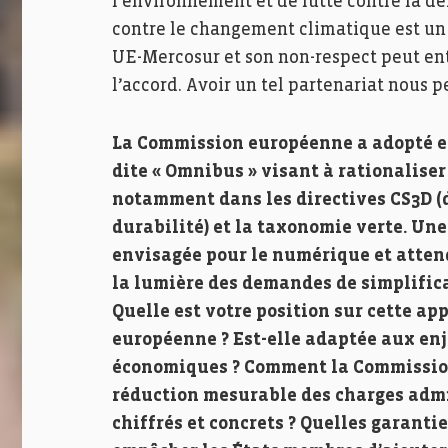
l’environnement et de lutte contre la dé
contre le changement climatique est un 
UE-Mercosur et son non-respect peut ent
l’accord. Avoir un tel partenariat nous 
La Commission européenne a adopté en
dite « Omnibus » visant à rationaliser
notamment dans les directives CS3D (d
durabilité) et la taxonomie verte. Un
envisagée pour le numérique et atte
la lumière des demandes de simplifica
Quelle est votre position sur cette ap
européenne ? Est-elle adaptée aux enj
économiques ? Comment la Commission 
réduction mesurable des charges admin
chiffrés et concrets ? Quelles garanti