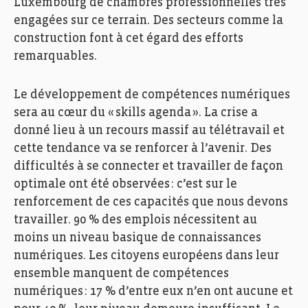
Luxembourg de chambres professionnelles très
engagées sur ce terrain. Des secteurs comme la
construction font à cet égard des efforts
remarquables.
Le développement d
e compétences numériques
sera au
cœur du «
skills
agenda »
.
La crise
a
donné lieu à un recours
massif au télétravail et
cette
tendance va se renforcer à l’avenir.
D
es
difficultés à se connecter et travailler
de façon
optimale ont été observées
: c
’
e
st
sur
le
renforcement de
ces capacités que nous devons
travailler.
90
% d
es emplois
nécessit
ent
au
moins un niveau basique de connaissance
s
numériques
.
L
es citoyens européens dans leur
ensemble manq
uent de compétences
numériques :
17
% d’entre eux n’en ont aucune et