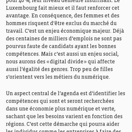
pour 40
%
,
leur niveau demeure insuffisant.
Le
Luxembourg fait mieux et il faut renforcer cet
avantage.
En conséquence, d
es femmes et des
hommes
risquent d’être
exclus du marché du
travail.
C’est un enjeu économique majeur. Déjà
des centaines de milliers d’emplois ne
sont pas
pourvus faute de candidats ayant les bonnes
compétences. Mais c’est aussi un enjeu social,
nous aurons des « digital
divide
» qui affecte
aussi l’égalité des genres. Trop peu de filles
s’orientent vers les métiers du numérique.
Un aspect central de l’agenda est
d’identifier
les
compétences qui sont et seront
recherchées
dans une économie plus
numérique
et verte
,
sachant que les
besoins varient en fonction des
région
s
.
C’est cette démarche qui pourra aider
les individus comme les entreprises
à
faire des