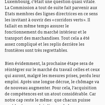
Luxembourg, c’était une question quasi vitale.
La Commission a tout de suite fait parvenir aux
É
tats
m
embres des lignes directrices en ce sens
les invitant à ouvrir des « corridors verts ». Il
fallait en même temps assurer le
fonctionnement du marché intérieur et le
transport des marchandises. Tout cela a été
assez compliqué et les replis derrière les
frontières sont très regrettables.
Bien évidemment, la prochaine étape sera de
réintégrer sur le marché du travail
celles et
ce
ux
qui auront
, malgré les mesures prises,
perdu leur
emploi
.
Après une longue décrue, le chômage va
de nouveau augmenter.
P
our cela, l’acquisition
de compétences e
s
t un atout
considérable
.
Car
n
otre cap reste le même : que chacun puisse