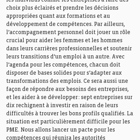
choix plus éclairés
et prendre
les décisions
approprié
e
s quant aux formations et au
développement de compétences
.
Par ailleurs
,
l
’accompagnement personnel doit jouer
un rôle
crucial pour aider les femmes et
les
hommes
dans leurs carrières professionnelles et
soutenir
leurs transitions d’un emploi à un autre.
Avec
l’agenda pour les compétences,
chacun doit
dispose
r
de bases solides pour
s’adapter aux
transformations des emplois
. Ce sera aussi une
façon de répondre aux besoins des entreprises,
et
les aider à se développer :
sept entreprises sur
dix
rechignent à investir en raison de leur
s
difficulté
s
à
trouver les bons profils qualifiés.
La
situation est particulièrement difficile pour les
PME
.
Nous allons lancer un pacte pour les
compétences
qui
réunir
a
les
autorités