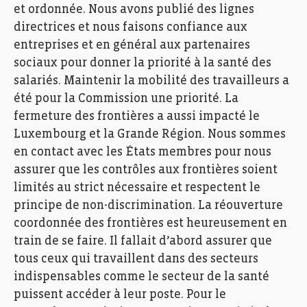
et ordonnée. Nous
avons publié des lignes
directric
es et nous faisons confiance aux
entreprises
et en général aux partenaires
sociaux
pour donner la priorité à la santé
des
salariés.
Maintenir
la mobilité des travailleurs
a
été pour la Commission une priorité. L
a
fermeture des frontière
s
a
aussi
impacté
le
Luxembourg
et la Grande
R
égion.
Nous
sommes
en contact avec
les
É
tats membres pour nous
assurer
que les contrôles aux frontières
soient
limités au
strict
nécessaire et respectent le
principe de non-discrimination
.
La
réouve
rture
coordonnée des frontières est heureusement en
train de se faire. Il
fallait d’abord assu
r
er que
tous ceux qui travaillent dans de
s
secteurs
indispensables comme le secteur de la santé
puissent accéder à leur poste. Pour le