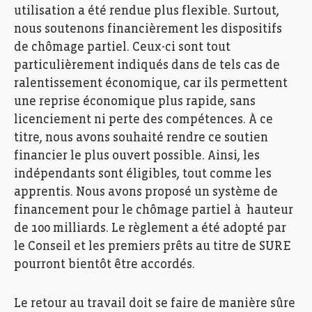
utilisation
a été rendue
plus flexible. Surtout,
nous
soutenons
financièrement les di
spositifs
de chômage partiel. C
eux-ci sont tout
particulièrement indiqués dans de
tel
s cas de
ralentissement économique,
car ils
permettent
un
e reprise économique
plus rapide
, sans
licenciement
ni
perte
des compétences
.
À
ce
titre, nous avons souhaité rendre ce soutien
financier le plus
ouvert
possible
. Ainsi
,
les
indépendants sont éligibles
, tout comme
les
apprentis.
Nous avons proposé un système de
financem
ent pour le chômage partiel
à
hauteur
de 100 milliards. Le règlement a été adopté par
le Conseil et les premiers prêts au titre de SURE
pourront bientôt être accordés.
Le retour au travail doit se faire
de
m
anière sûre