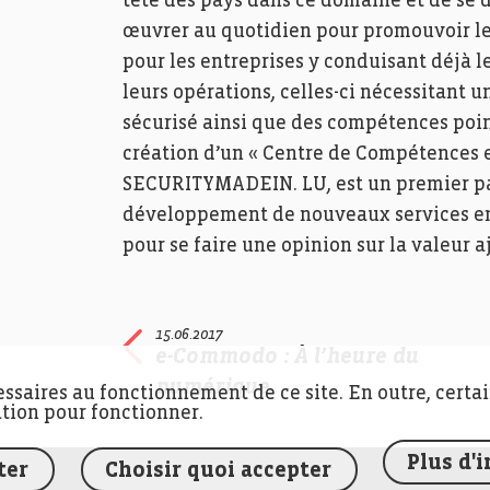
tête des pays dans ce domaine et de se d
œuvrer au quotidien pour promouvoir l
pour les entreprises y conduisant déjà le
leurs opérations, celles-ci nécessitan
sécurisé ainsi que des compétences poin
création d’un « Centre de Compétences e
SECURITYMADEIN. LU, est un premier pas v
développement de nouveaux services en m
pour se faire une opinion sur la valeur a
15.06.2017
e-Commodo : À l’heure du
numérique
essaires au fonctionnement de ce site. En outre, certa
ation pour fonctionner.
Plus d'
ter
Choisir quoi accepter