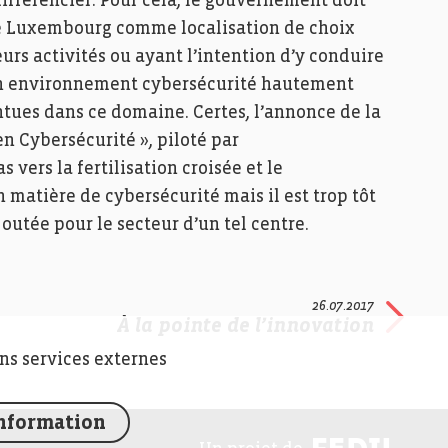
ifférencier. Pour cela, le gouvernement doit
e Luxembourg comme localisation de choix
urs activités ou ayant l’intention d’y conduire
t un environnement cybersécurité hautement
tues dans ce domaine. Certes, l’annonce de la
n Cybersécurité », piloté par
ers la fertilisation croisée et le
atière de cybersécurité mais il est trop tôt
joutée pour le secteur d’un tel centre.
26.07.2017
À la pointe de l’innovation
ins services externes
information
FED