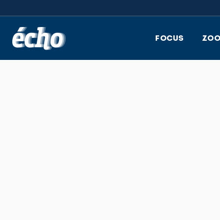
FEDIL écho
FOCUS
ZO