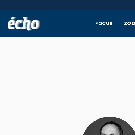
FEDIL écho
FOCUS
ZO