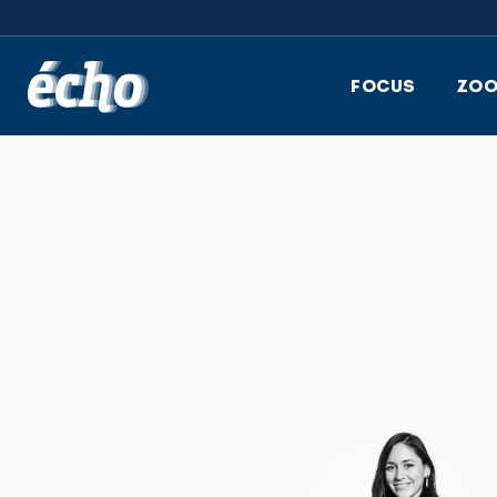
FEDIL écho
FOCUS
ZO