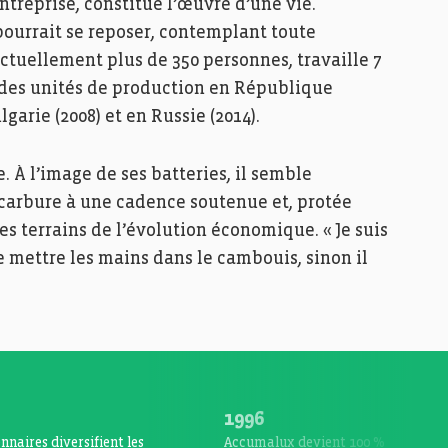
treprise, constitue l’œuvre d’une vie.
ourrait se reposer, contemplant toute
ctuellement plus de 350 personnes, travaille 7
pe des unités de production en République
lgarie (2008) et en Russie (2014).
. À l’image de ses batteries, il semble
l carbure à une cadence soutenue et, protée
les terrains de l’évolution économique. « Je suis
me mettre les mains dans le cambouis, sinon il
.
1996
nnaires diversifient les
Accumalux devient 100 %