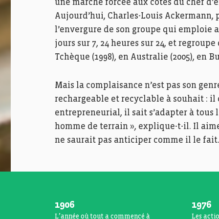
une marche forcée aux côtés du chef d’en
Aujourd’hui, Charles-Louis Ackermann, p
l’envergure de son groupe qui emploie a
jours sur 7, 24 heures sur 24, et regrou
Tchèque (1998), en Australie (2005), en Bu
Mais la complaisance n’est pas son genre
rechargeable et recyclable à souhait : i
entrepreneurial, il sait s’adapter à tous 
homme de terrain », explique-t-il. Il ai
ne saurait pas anticiper comme il le fait
1906
1976
L’année où tout a commencé à
Les actio