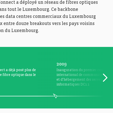
Connect a déployé un réseau de fibres optiques
 dans tout le Luxembourg. Ce backbone
 les data centres commerciaux du Luxembourg
x entre douze breakouts vers les pays voisins
tion du Luxembourg.
2009
ct a déjà posé plus de
Inauguration du premier centre
e fibre optique dans le
international de communication
et d’hébergement des serveurs
informatiques DC1.1