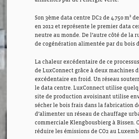
alimentés par de l’énergie verte.
Son 3ème data centre DC2 de 4.750 m² de 
en 2012 et représente le premier data 
neutre au monde. De l’autre côté de la r
de cogénération alimentée par du bois d
La chaleur excédentaire de ce processus s
de LuxConnect grâce à deux machines d’
excédentaire en froid. Un réseau souter
le data centre. LuxConnect utilise quel
site de production avoisinant utilise en
sécher le bois frais dans la fabrication 
d’alimenter un réseau de chauffage urba
commerciale Klengbousbierg à Bissen. 
réduire les émissions de CO2 au Luxembo