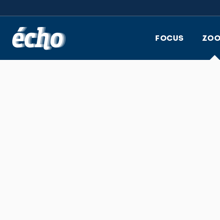
FEDIL écho
FOCUS
ZO