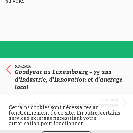
sa voie.
Fedil, Echo des Entreprises, Zoom, Peintures Robin,
Photo: Ann Sophie Lindström
8.04.2026
Goodyear au Luxembourg – 75 ans
d’industrie, d’innovation et d’ancrage
local
21.07.2026
Petro-Center – L’innovation comme
Certains cookies sont nécessaires au
carburant
fonctionnement de ce site. En outre, certains
Fedil, Echo des Entreprises, Zoom, Peintures Robin,
services externes nécessitent votre
Photo: Ann Sophie Lindström
autorisation pour fonctionner.