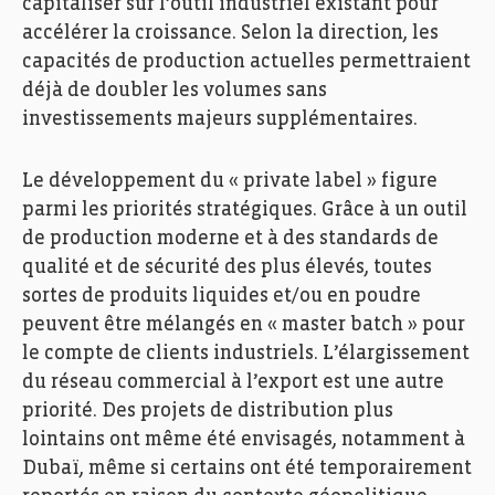
capitaliser sur l’outil industriel existant pour
accélérer la croissance. Selon la direction, les
capacités de production actuelles permettraient
déjà de doubler les volumes sans
investissements majeurs supplémentaires.
Le développement du « private label » figure
parmi les priorités stratégiques. Grâce à un outil
de production moderne et à des standards de
qualité et de sécurité des plus élevés, toutes
sortes de produits liquides et/ou en poudre
peuvent être mélangés en « master batch » pour
Fedil, Echo des Entreprises, Zoom, Peintures Robin,
Photo: Ann Sophie Lindström
le compte de clients industriels. L’élargissement
du réseau commercial à l’export est une autre
priorité. Des projets de distribution plus
lointains ont même été envisagés, notamment à
Dubaï, même si certains ont été temporairement