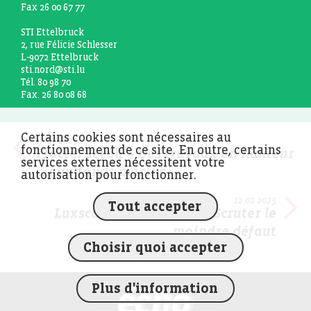
Fax 26 00 67 77
STI Ettelbruck
2, rue Félicie Schlesser
L-9072 Ettelbruck
sti.nord@sti.lu
Tél. 80 98 70
Fax. 26 80 08 68
Certains cookies sont nécessaires au
27.09.2024
fonctionnement de ce site. En outre, certains
Tractel Secalt – Des travaux en hauteur
services externes nécessitent votre
… aux fonds marins
autorisation pour fonctionner.
12.02.2025
Tout accepter
Luxscan Technologies – Scruter le
moindre défaut
Choisir quoi accepter
Plus d'information
FEDIL écho