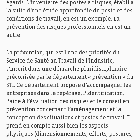
égards. L’inventaire des postes à risques, établi à
STI inauguration 2024. Photo: Ann Sophie Lindstrém
la suite d’une étude approfondie du poste et des
conditions de travail, en est un exemple. La
prévention des risques professionnels en est un
autre.
La prévention, qui est l’une des priorités du
Service de Santé au Travail de l’Industrie,
s’inscrit dans une démarche pluridisciplinaire
préconisée par le département « prévention » du
STI. Ce département propose d’accompagner les
entreprises dans le repérage, l’identification,
l’aide à l’évaluation des risques et le conseil en
STI, Service de Santé au Travail de l’Industrie. Photo:
Ann Sophie Lindstrém
prévention concernant l’aménagement et la
conception des situations et postes de travail. Il
prend en compte aussi bien les aspects
physiques (dimensionnements, efforts, postures,