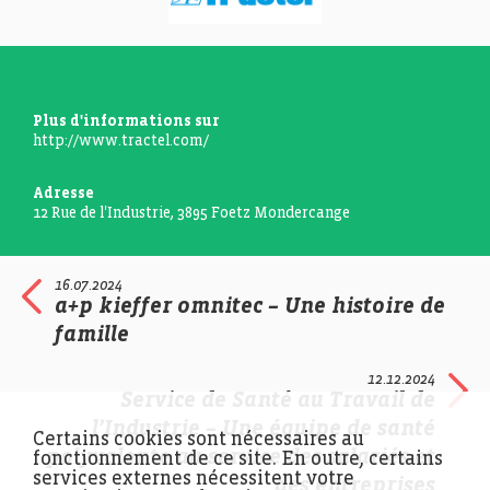
Plus d'informations sur
http://www.tractel.com/
Adresse
12 Rue de l'Industrie, 3895 Foetz Mondercange
FEDIL, Echo des Entreprises, Zoom, Tractel Secalt,
16.07.2024
Photo: Ann Sophie Lindström
a+p kieffer omnitec – Une histoire de
famille
12.12.2024
Service de Santé au Travail de
l’Industrie – Une équipe de santé
Certains cookies sont nécessaires au
polyvalente au service des salariés et
fonctionnement de ce site. En outre, certains
services externes nécessitent votre
des entreprises