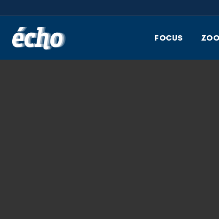
FEDIL écho
FOCUS
ZO
27.04.2022
LOGO_ADEM_H