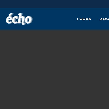
FEDIL écho
FOCUS
ZO
22.05.2018
PORTRAITS