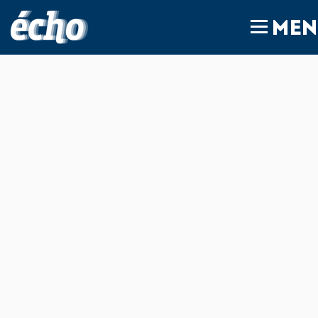
FEDIL écho
MEN