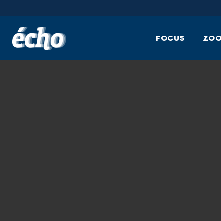
FEDIL écho
FOCUS
ZO
12.12.2022
2022-FEDIL-
PRIXINNOVATIO