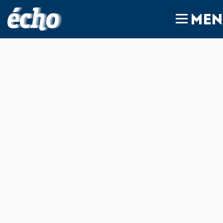
FEDIL écho
MEN