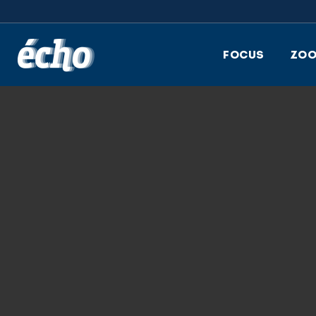
FEDIL écho
FOCUS
ZO
15.10.2025
EEMM-01