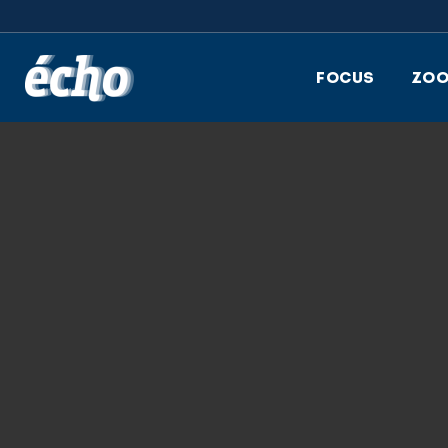
FEDIL écho
FOCUS
ZO
13.02.2023
DSC06707