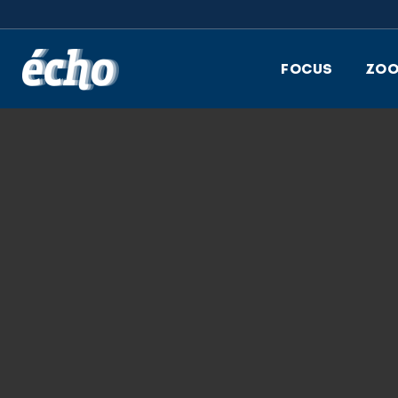
FEDIL écho
FOCUS
ZO
20.12.2019
JJ5_1403