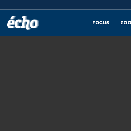
FEDIL écho
FOCUS
ZO
27.09.2018
ECHO-2018_5_C