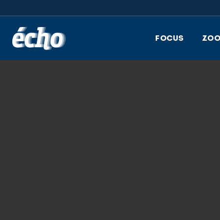
FEDIL écho
FOCUS
ZO
29.11.2017
FEDIL_ECHO_01-
2017_COMPLETE