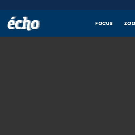
FEDIL écho
FOCUS
ZO
29.11.2017
FEDIL_ECHO_03-
2017_COUV_01_