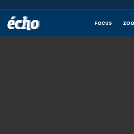
FEDIL écho
FOCUS
ZO
19.12.2017
FEDIL_ECHO_06-
2017_COMPLETE