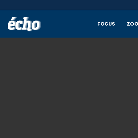
FEDIL écho
FOCUS
ZO
28.07.2023
IMG_3622