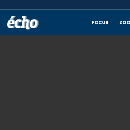
FEDIL écho
FOCUS
ZO
28.07.2023
IMG_3659_M