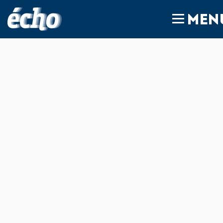
FEDIL écho
MEN