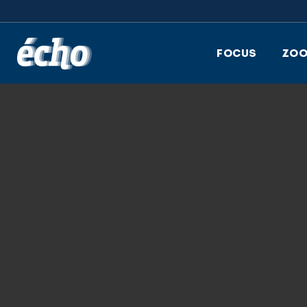
FEDIL écho
FOCUS
ZO
10.04.2019
ECHO-2019_2_DI