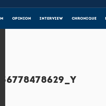
OM
OPINION
INTERVIEW
CHRONIQUE
56778478629_Y