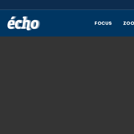
FEDIL écho
FOCUS
ZO
15.07.2024
PHOTO_60511350