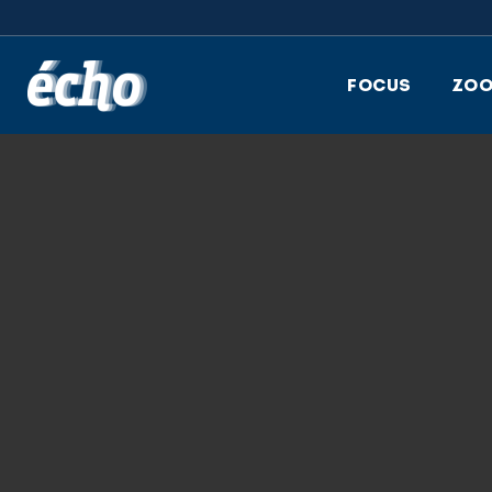
FEDIL écho
FOCUS
ZO
9.02.2026
_ASL5124