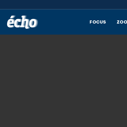
FEDIL écho
FOCUS
ZO
9.02.2026
_ASL5674