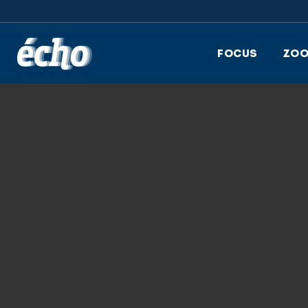
FEDIL écho
FOCUS
ZO
8.12.2025
DAY 2 PHOTO 01