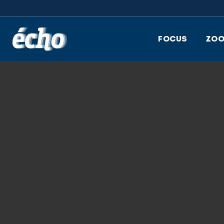
FEDIL écho
FOCUS
ZO
7.04.2021
FID LR