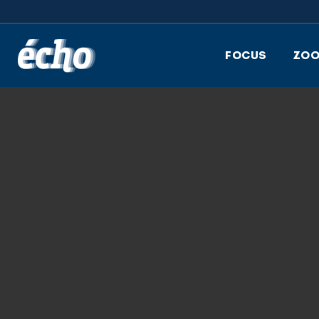
FEDIL écho
FOCUS
ZO
6.10.2021
PROCEDURE-LAB