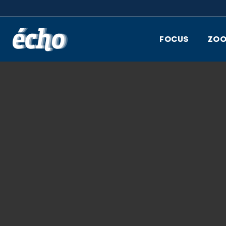
FEDIL écho
FOCUS
ZO
12.12.2018
CEBI_BLEU_PNG