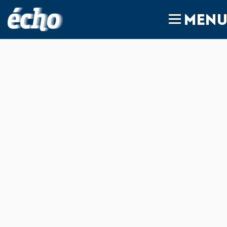
FEDIL écho
MEN