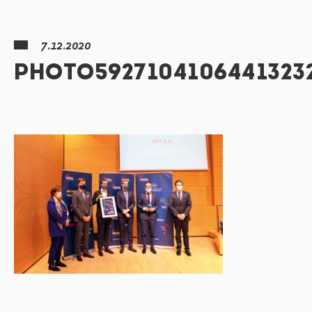
7.12.2020
PHOTO5927104106441323