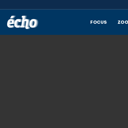
FEDIL écho
FOCUS
ZO
26.05.2025
GRAPHIC 6