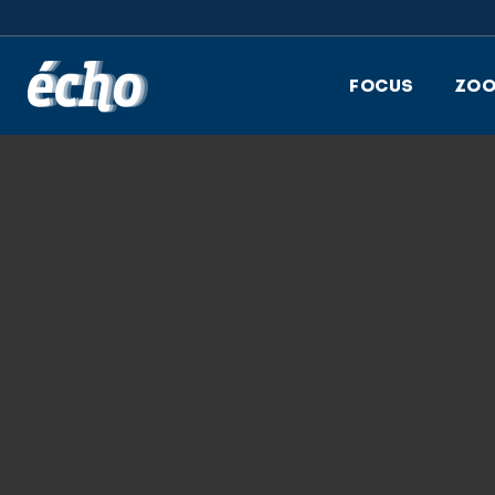
FEDIL écho
FOCUS
ZO
26.05.2025
G11