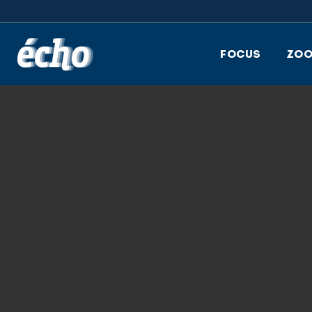
FEDIL écho
FOCUS
ZO
26.05.2025
GRAPHIC 23