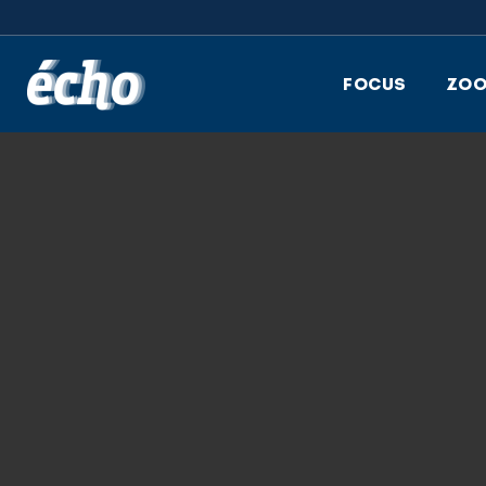
FEDIL écho
FOCUS
ZO
26.05.2025
GRAPHIC 14