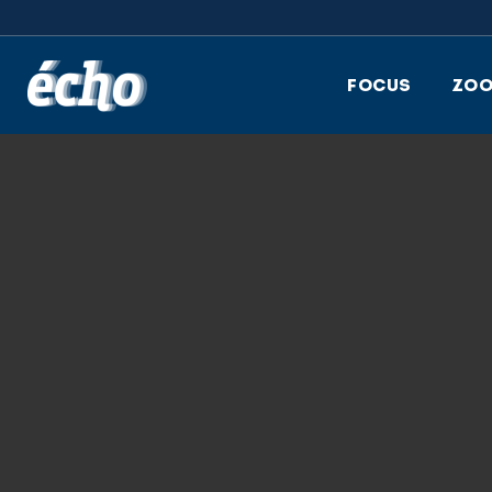
FEDIL écho
FOCUS
ZO
21.07.2025
IMAGE001